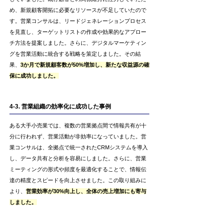
め、新規顧客開拓に必要なリソースが不足していたので
す。営業コンサルは、リードジェネレーションプロセス
を見直し、ターゲットリストの作成や効果的なアプロー
チ方法を提案しました。さらに、デジタルマーケティン
グを営業活動に統合する戦略を策定しました。その結
果、
3か月で新規顧客数が50%増加し、新たな収益源の確
保に成功しました。
4-3. 営業組織の効率化に成功した事例
ある大手小売業では、複数の営業拠点間で情報共有が十
分に行われず、営業活動が非効率になっていました。営
業コンサルは、全拠点で統一されたCRMシステムを導入
し、データ共有と分析を容易にしました。さらに、営業
ミーティングの形式や頻度を最適化することで、情報伝
達の精度とスピードを向上させました。この取り組みに
より、
営業効率が30%向上し、全体の売上増加にも寄与
しました。