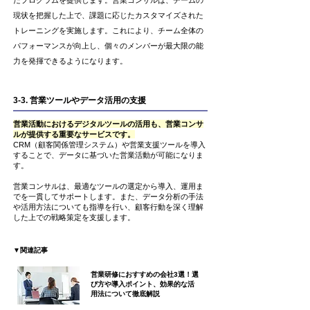
たプログラムを提供します。営業コンサルは、チームの
現状を把握した上で、課題に応じたカスタマイズされた
トレーニングを実施します。これにより、チーム全体の
パフォーマンスが向上し、個々のメンバーが最大限の能
力を発揮できるようになります。
3-3. 営業ツールやデータ活用の支援
営業活動におけるデジタルツールの活用も、営業コンサ
ルが提供する重要なサービスです。
CRM（顧客関係管理システム）や営業支援ツールを導入
することで、データに基づいた営業活動が可能になりま
す。
営業コンサルは、最適なツールの選定から導入、運用ま
でを一貫してサポートします。また、データ分析の手法
や活用方法についても指導を行い、顧客行動を深く理解
した上での戦略策定を支援します。
▼関連記事
営業研修におすすめの会社3選！選
び方や導入ポイント、効果的な活
用法について徹底解説