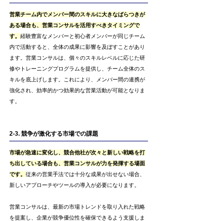
営業チーム内でメンバー間のスキルに大きなばらつきが
ある場合も、営業コンサルを活用すべきタイミングで
す。
経験豊富なメンバーと初心者メンバーが同じチーム
内で活動すると、全体の成果に影響を及ぼすことがあり
ます。営業コンサルは、個々のスキルレベルに応じた研
修やトレーニングプログラムを提供し、チーム全体のス
キルを底上げします。これにより、メンバー間の連携が
強化され、効率的かつ効果的な営業活動が可能となりま
す。
2-3. 競争が激化する市場での課題
市場が急速に変化し、競合他社が次々と新しい戦略を打
ち出している場合も、営業コンサルが力を発揮する場面
です。
従来の営業手法では十分な成果が出せない場合、
新しいアプローチやツールの導入が必要になります。
営業コンサルは、最新の市場トレンドを取り入れた戦略
を提案し、企業が競争優位性を確保できるよう支援しま