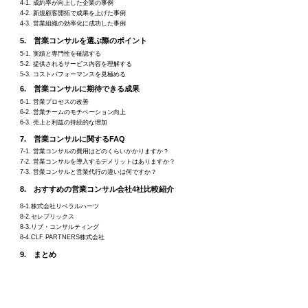
4-1. 成約率が向上した企業の事例
4-2. 新規顧客開拓で成果を上げた事例
4-3. 営業組織の効率化に成功した事例
5. 営業コンサルを選ぶ際のポイント
5-1. 実績と専門性を確認する
5-2. 提供されるサービス内容を理解する
5-3. コストパフォーマンスを見極める
6. 営業コンサルに期待できる成果
6-1. 営業プロセスの改善
6-2. 営業チームのモチベーション向上
6-3. 売上と利益の持続的な増加
7. 営業コンサルに関するFAQ
7-1. 営業コンサルの費用はどのくらいかかりますか？
7-2. 営業コンサルを導入するデメリットはありますか？
7-3. 営業コンサルと営業代行の違いは何ですか？
8. おすすめの営業コンサル会社4社比較紹介
8-1.株式会社リベラルハーツ
8-2.セレブリックス
8-3.リブ・コンサルティング
8-4.CLF PARTNERS株式会社
9. まとめ