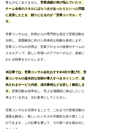
業も少なくありません。
営業成績が伸び悩んでいたり、
チーム全体のスキルにばらつきがあったりといった問題
に直面したとき、頼りになるのが「営業コンサル」で
す。
営業コンサルは、外部からの専門的な視点で営業活動を
分析し、課題解決に向けた具体的な戦略を提供します。
営業コンサルの活用は、営業プロセスの改善やチームの
スキルアップ、新しい市場へのアプローチなど、多岐に
わたる効果をもたらします。
本記事では、営業コンサル会社おすすめ4社や選び方、営
業コンサルの基本的な役割や導入すべきタイミング、提
供されるサービス内容、成功事例などを詳しく解説しま
す。
営業活動を効率化し、売上を飛躍的に伸ばしたいと
考えている方は、ぜひ参考にしてください。
営業コンサルを活用することで、これまでの営業活動の
課題を解決し、新しいビジネスの可能性を切り開くこと
ができます。この記事を通じて、その第一歩を踏み出し