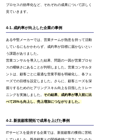
プロセスの効率化など、それぞれの成果について詳しく
見ていきます。
4-1. 成約率が向上した企業の事例
ある中堅メーカーでは、営業チームが熱意を持って活動
しているにもかかわらず、成約率が目標に届かないとい
う課題がありました。
営業コンサルを導入した結果、問題の一因が営業プロセ
スの曖昧さにあることが判明しました。営業コンサルタ
ントは、顧客ごとに最適な営業手順を明確化し、各フェ
ーズでの目標を設定しました。さらに、顧客ニーズを深
掘りするためのヒアリングスキル向上を目指したトレー
ニングを実施しました。
その結果、成約率が導入前に比
べて25%も向上し、売上増加につながりました。
4-2. 新規顧客開拓で成果を上げた事例
ITサービスを提供する企業では、新規顧客の獲得に苦戦
していました。既存顧客との関係維持に注力していたた