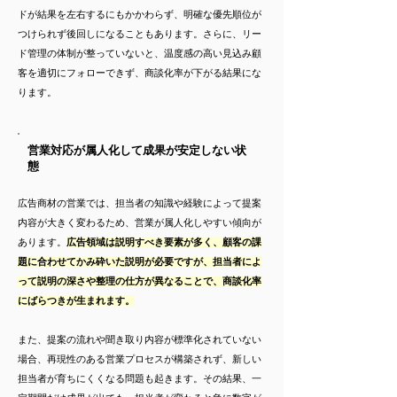
ドが結果を左右するにもかかわらず、明確な優先順位が
つけられず後回しになることもあります。さらに、リー
ド管理の体制が整っていないと、温度感の高い見込み顧
客を適切にフォローできず、商談化率が下がる結果にな
ります。
営業対応が属人化して成果が安定しない状
態
広告商材の営業では、担当者の知識や経験によって提案
内容が大きく変わるため、営業が属人化しやすい傾向が
あります。
広告領域は説明すべき要素が多く、顧客の課
題に合わせてかみ砕いた説明が必要ですが、担当者によ
って説明の深さや整理の仕方が異なることで、商談化率
にばらつきが生まれます。
また、提案の流れや聞き取り内容が標準化されていない
場合、再現性のある営業プロセスが構築されず、新しい
担当者が育ちにくくなる問題も起きます。その結果、一