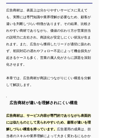
広告商材は、表面上は分かりやすいサービスに見えて
も、実際には専門知識や業界理解が必要なため、顧客が
違いを判断しづらい特徴があります。その結果、比較さ
れやすい商材でありながら、価値の伝わり方が営業担当
の説明力に左右され、商談化が安定しにくい状況が生ま
れます。また、広告から獲得したリードが適切に扱われ
ず、初回対応の遅れやフォロー不足によって機会損失が
起きるケースも多く、営業の属人化がさらに課題を深刻
化させます。
本章では、広告商材が商談につながりにくい構造を分解
して解説します。
広告商材が違いを理解されにくい構造
広告商材は、サービス内容が専門的でありながら表面的
には似たものとして見られやすいため、顧客が違いを理
解しづらい構造を持っています。
広告運用の成果は、担
当者のスキルや業界理解によって大きく変わるにもかか