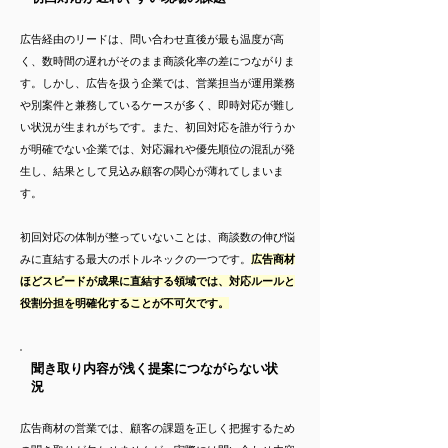
広告経由のリードは、問い合わせ直後が最も温度が高
く、数時間の遅れがそのまま商談化率の差につながりま
す。しかし、広告を扱う企業では、営業担当が運用業務
や別案件と兼務しているケースが多く、即時対応が難し
い状況が生まれがちです。また、初回対応を誰が行うか
が明確でない企業では、対応漏れや優先順位の混乱が発
生し、結果として見込み顧客の関心が薄れてしまいま
す。
初回対応の体制が整っていないことは、商談数の伸び悩
みに直結する最大のボトルネックの一つです。
広告商材
ほどスピードが成果に直結する領域では、対応ルールと
役割分担を明確化することが不可欠です。
聞き取り内容が浅く提案につながらない状
況
広告商材の営業では、顧客の課題を正しく把握するため