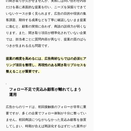
の聞き取りが欠かせませんが、実際には問い合わせ内容
だけを基に表面的な提案を行い、ニーズを深掘りできて
いないケースが多く見られます。広告の目的や現状の集
客課題、期待する成果などを丁寧に確認しないまま提案
に進むと、顧客の実情に合わず、商談の説得力が弱くな
ります。また、聞き取り項目が標準化されていない企業
では、担当者ごとに質問内容が異なり、提案の質のばら
つきが生まれる点も問題です。
提案の精度を高めるには、広告商材ならではの必須ヒア
リング項目を整理し、再現性のある聞き取りプロセスを
整えることが重要です。
フォロー不足で見込み顧客が離れてしまう
運用
広告からのリードは、初回接触後のフォローが非常に重
要ですが、多くの企業でフォロー体制が十分に整ってい
ません。初回商談につながらなかった見込み顧客を放置
してしまい、時期が合えば商談化するはずだった案件が