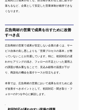
定期間だけ成果が出ても、担当者が変わると急に数字が
落ちるなど、企業として安定した営業体制が維持できな
くなります。
広告商材の営業で成果を出すために改善
すべき点
広告商材の営業で成果が安定しない企業の多くは、サー
ビス自体の良し悪しよりも「営業プロセスの基本」が整
っていないことが共通しています。特に、初回対応の遅
れやヒアリングの浅さ、フォローの不足といった運用上
の課題が積み重なることで、見込み顧客の温度が下が
り、商談化の機会を逃すケースが目立ちます。
本章では、広告商材の営業において成果を出すために必
ず改善すべきポイントとして、初回対応・聞き取り・フ
ォローの3つを中心に解説します。
初回対応が遅れやすい現場の課題