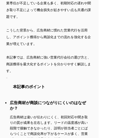
業専任が不足している企業も多く、初期対応の遅れや聞
き取り不足によって機会損失が起きやすい点も共通の課
題です。
こうした背景から、広告商材に慣れた営業代行を活用
し、アポイント獲得から商談化までの流れを強化する企
業が増えています。
本記事では、広告商材に強い営業代行会社の選び方と、
商談獲得を最大化するポイントを分かりやすく解説しま
す。
本記事のポイント
広告商材が商談につながりにくいのはなぜ
か？
広告商材は違いが伝わりにくく、初回対応や聞き取
りの質が成果を左右します。リードの温度感が高い
段階で接触できなかったり、説明が担当者ごとにば
らつくことで商談化率が下がるケースが多く、営業