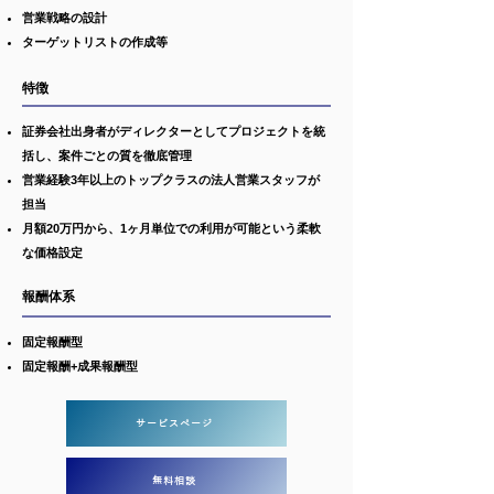
営業戦略の設計
ターゲットリストの作成
等
特徴
証券会社出身者がディレクターとしてプロジェクトを統
括し、案件ごとの質を徹底管理
営業経験3年以上のトップクラスの法人営業スタッフが
担当
月額20万円から、1ヶ月単位での利用が可能という柔軟
な価格設定
報酬体系
固定報酬型
固定報酬+成果報酬型
サービスページ
無料相談