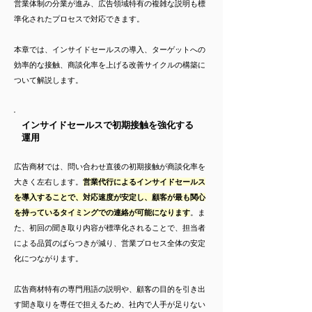
営業体制の分業が進み、広告領域特有の複雑な説明も標
準化されたプロセスで対応できます。
本章では、インサイドセールスの導入、ターゲットへの
効率的な接触、商談化率を上げる改善サイクルの構築に
ついて解説します。
インサイドセールスで初期接触を強化する
運用
広告商材では、問い合わせ直後の初期接触が商談化率を
大きく左右します。
営業代行によるインサイドセールス
を導入することで、対応速度が安定し、顧客が最も関心
を持っているタイミングでの連絡が可能になります
。ま
た、初回の聞き取り内容が標準化されることで、担当者
による品質のばらつきが減り、営業プロセス全体の安定
化につながります。
広告商材特有の専門用語の説明や、顧客の目的を引き出
す聞き取りを専任で担えるため、社内で人手が足りない