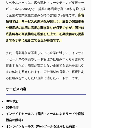
リベラルハーツは、広告商材・マーケティング支援サー
ビス・広告SaaSなど、提案の難易度が高い商材を取り扱
う企業の営業支援に強みを持つ営業代行会社です。
広告
領域では、サービスの差別化が難しく、顧客の課題把握
や費用感の説明に高度な聞き取りが必要ですが、​同社は
広告特有の商談構造を理解した上で、初期接触から提案
までを丁寧に組み立てる点が特徴です。
また、営業専任が不足している企業に対して、インサイ
ドセールスの構築やリード管理の仕組みづくりも含めて
伴走するため、商談が安定しない企業でも成果を出しや
すい体制を整えられます。広告商材の営業で、再現性あ
る仕組みをつくりたい企業に適したパートナーです。
サービス内容
​BDR代行
SDR代行
インサイドセールス（電話・メールによるリードや商談
機会の獲得）
オンラインセールス（Webツールを活用した商談）