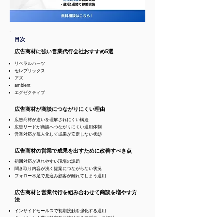
目次
広告商材に強い営業代行会社おすすめ5選
リベラルハーツ
セレブリックス
アズ
ambient
エグゼクティブ
広告商材が商談につながりにくい理由
広告商材が違いを理解されにくい構造
広告リードが商談へつながりにくい運用体制
営業対応が属人化して成果が安定しない状態
広告商材の営業で成果を出すために改善すべき点
初回対応が遅れやすい現場の課題
聞き取り内容が浅く提案につながらない状況
フォロー不足で見込み顧客が離れてしまう運用
広告商材と営業代行を組み合わせて商談を増やす方
法
インサイドセールスで初期接触を強化する運用