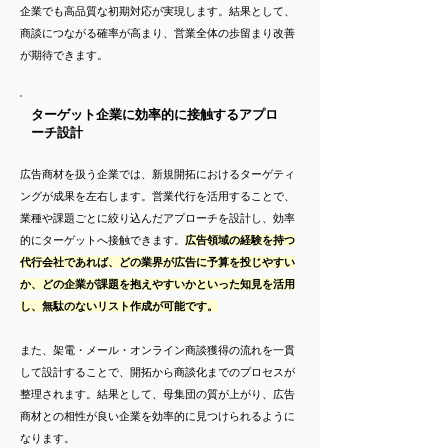
企業でも高品質な初期対応が実現します。結果として、
商談につながる確率が高まり、営業全体の歩留まり改善
が期待できます。
ターゲット企業に効率的に接触するアプロ
ーチ設計
広告商材を扱う企業では、新規開拓におけるターゲティ
ングが成果を左右します。営業代行を活用することで、
業種や課題ごとに絞り込んだアプローチを設計し、効率
的にターゲットへ接触できます。
広告領域の経験を持つ
代行会社であれば、どの業界が広告に予算を投じやすい
か、どの企業が課題を抱えやすいかといった知見を活用
し、無駄のないリスト作成が可能です。
また、架電・メール・オンライン商談獲得の流れを一貫
して設計することで、開拓から商談化までのプロセスが
整理されます。結果として、母集団の質が上がり、広告
商材との相性が良い企業を効率的に見つけられるように
なります。