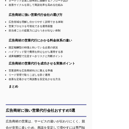
ターゲット企業に効率的に接触するアプローチ設計
改善サイクルを回して商談化率を高める仕組み
広告商材に強い営業代行会社の選び方
広告領域を理解し分かりやすく説明できる体制
営業プロセスを可視化できる運用基盤
担当者ごとの提案力にばらつきが出ない体制
広告商材の営業代行にかかる料金体系の違い
固定報酬型の特徴と向いている企業の状況
ハイブリッド型で費用を抑えながら運用する形
成果報酬型で注意すべきリスクと判断ポイント
広告商材の営業代行を成功させる実務ポイント
営業資料を広告商材向けに整える準備
リード管理で取りこぼしを防ぐ運用
改善を定着させて商談数を安定化させる方法
まとめ
広告商材に強い営業代行会社おすすめ5選
広告商材の営業は、サービスの違いが伝わりにくく、競
合が非常に多いため、商談を安定して増やすには専門知