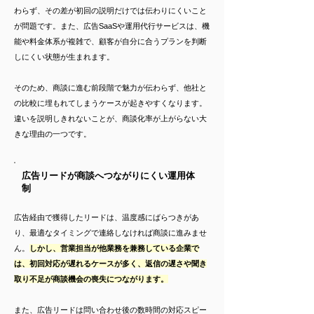
わらず、その差が初回の説明だけでは伝わりにくいこと
が問題です。また、広告SaaSや運用代行サービスは、機
能や料金体系が複雑で、顧客が自分に合うプランを判断
しにくい状態が生まれます。
そのため、商談に進む前段階で魅力が伝わらず、他社と
の比較に埋もれてしまうケースが起きやすくなります。
違いを説明しきれないことが、商談化率が上がらない大
きな理由の一つです。
広告リードが商談へつながりにくい運用体
制
広告経由で獲得したリードは、温度感にばらつきがあ
り、最適なタイミングで連絡しなければ商談に進みませ
ん。
しかし、営業担当が他業務を兼務している企業で
は、初回対応が遅れるケースが多く、返信の遅さや聞き
取り不足が商談機会の喪失につながります。
また、広告リードは問い合わせ後の数時間の対応スピー