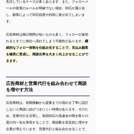
失注しているケースが多くあります。また、フォローメ
ールや架電のルールが明確でない場合、対応が属人化
し、顧客によって対応頻度や内容に差が出てしまいま
す。
広告商材は検討期間が短いものも多く、フォローが途切
れるとすぐに他社へ流れてしまう可能性があります。
継
続的なフォロー体制を仕組み化することで、見込み顧客
を確実に育成し、商談化率を大きく向上させることがで
きます。
広告商材と営業代行を組み合わせて商談
を増やす方法
広告商材は、初期接触から提案までの流れを丁寧に設計
しないと商談に結びつきにくい特徴があります。そのた
め、営業代行を活用し、初回対応の迅速化や聞き取りの
質の均一化を実現することで、商談数を安定的に増やす
企業が増えています。営業代行と組み合わせることで、