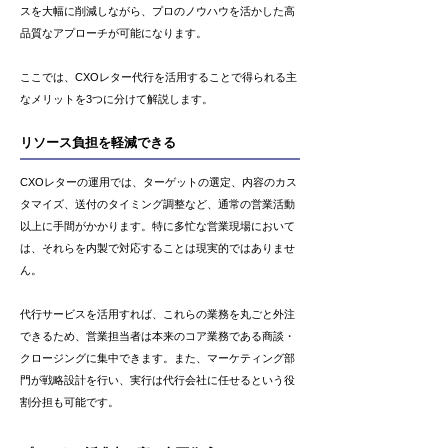
スを大幅に削減しながら、プロのノウハウを活かした高
品質なアプローチが可能になります。
ここでは、CXOレター代行を活用することで得られる主
なメリットを3つに分けて解説します。
リソース負担を軽減できる
CXOレターの運用では、ターゲットの選定、内容のカス
タマイズ、送付のタイミング調整など、通常の営業活動
以上に手間がかかります。特に多忙な営業現場において
は、それらを内製で対応することは現実的ではありませ
ん。
代行サービスを活用すれば、これらの業務を丸ごと外注
できるため、営業担当者は本来のコア業務である商談・
クロージングに集中できます。また、マーケティング部
門が戦略設計を行い、実行は代行会社に任せるという役
割分担も可能です。