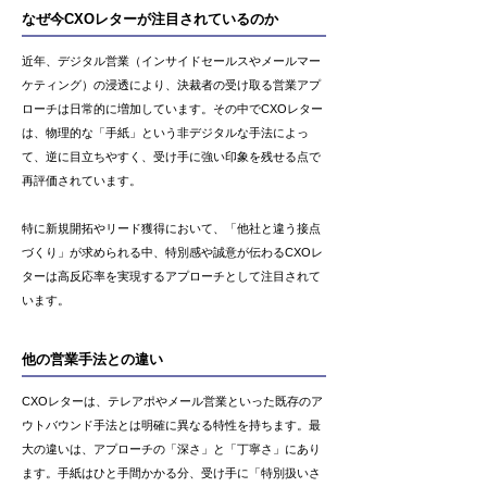
なぜ今CXOレターが注目されているのか
近年、デジタル営業（インサイドセールスやメールマー
ケティング）の浸透により、決裁者の受け取る営業アプ
ローチは日常的に増加しています。その中でCXOレター
は、物理的な「手紙」という非デジタルな手法によっ
て、逆に目立ちやすく、受け手に強い印象を残せる点で
再評価されています。
特に新規開拓やリード獲得において、「他社と違う接点
づくり」が求められる中、特別感や誠意が伝わるCXOレ
ターは高反応率を実現するアプローチとして注目されて
います。
他の営業手法との違い
CXOレターは、テレアポやメール営業といった既存のア
ウトバウンド手法とは明確に異なる特性を持ちます。最
大の違いは、アプローチの「深さ」と「丁寧さ」にあり
ます。手紙はひと手間かかる分、受け手に「特別扱いさ