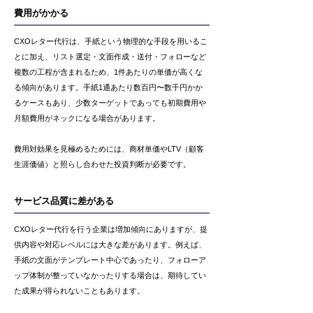
費用がかかる
CXOレター代行は、手紙という物理的な手段を用いるこ
とに加え、リスト選定・文面作成・送付・フォローなど
複数の工程が含まれるため、1件あたりの単価が高くな
る傾向があります。手紙1通あたり数百円〜数千円かか
るケースもあり、少数ターゲットであっても初期費用や
月額費用がネックになる場合があります。
費用対効果を見極めるためには、商材単価やLTV（顧客
生涯価値）と照らし合わせた投資判断が必要です。
サービス品質に差がある
CXOレター代行を行う企業は増加傾向にありますが、提
供内容や対応レベルには大きな差があります。例えば、
手紙の文面がテンプレート中心であったり、フォローア
ップ体制が整っていなかったりする場合は、期待してい
た成果が得られないこともあります。