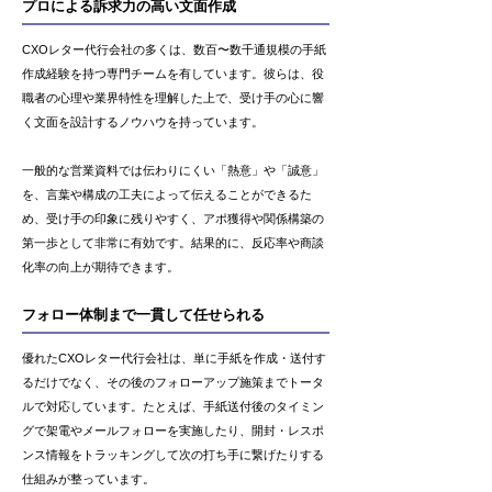
プロによる訴求力の高い文面作成
CXOレター代行会社の多くは、数百〜数千通規模の手紙
作成経験を持つ専門チームを有しています。彼らは、役
職者の心理や業界特性を理解した上で、受け手の心に響
く文面を設計するノウハウを持っています。
一般的な営業資料では伝わりにくい「熱意」や「誠意」
を、言葉や構成の工夫によって伝えることができるた
め、受け手の印象に残りやすく、アポ獲得や関係構築の
第一歩として非常に有効です。結果的に、反応率や商談
化率の向上が期待できます。
フォロー体制まで一貫して任せられる
優れたCXOレター代行会社は、単に手紙を作成・送付す
るだけでなく、その後のフォローアップ施策までトータ
ルで対応しています。たとえば、手紙送付後のタイミン
グで架電やメールフォローを実施したり、開封・レスポ
ンス情報をトラッキングして次の打ち手に繋げたりする
仕組みが整っています。