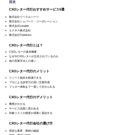
目次
CXOレター代行おすすめサービス5選
株式会社リベラルハーツ
株式会社シェパード・コーポレーション
株式会社Letable
エクネス株式会社
株式会社Todokeru
CXOレター代行とは？
CXOレターの基本概要
なぜ今CXOレターが注目されているのか
他の営業手法との違い
CXOレター代行のメリット
リソース負担を軽減できる
プロによる訴求力の高い文面作成
フォロー体制まで一貫して任せられる
CXOレター代行のデメリット
費用がかかる
サービス品質に差がある
対象リストの精度が成果に直結する
CXOレター代行会社の選び方
得意な業界・商材の確認