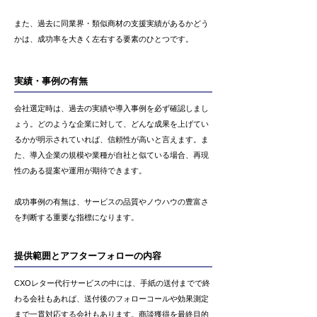
また、過去に同業界・類似商材の支援実績があるかどう
かは、成功率を大きく左右する要素のひとつです。
実績・事例の有無
会社選定時は、過去の実績や導入事例を必ず確認しまし
ょう。どのような企業に対して、どんな成果を上げてい
るかが明示されていれば、信頼性が高いと言えます。ま
た、導入企業の規模や業種が自社と似ている場合、再現
性のある提案や運用が期待できます。
成功事例の有無は、サービスの品質やノウハウの豊富さ
を判断する重要な指標になります。
提供範囲とアフターフォローの内容
CXOレター代行サービスの中には、手紙の送付までで終
わる会社もあれば、送付後のフォローコールや効果測定
まで一貫対応する会社もあります。商談獲得を最終目的