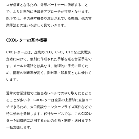
スが必要となるため、外部パートナーに依頼すること
で、より効率的に決裁者アプローチが可能となります。
以下では、その基本概要や注目されている理由、他の営
業手法との違いを詳しく見ていきます。
CXOレターの基本概要
CXOレターとは、企業のCEO、CFO、CTOなど意思決
定者に向けて、個別に作成された手紙を送る営業手法で
す。メールや電話とは異なり、物理的に手元に届くた
め、情報の到達率が高く、開封率・印象度ともに優れて
います。
通常の営業活動では担当者レベルでのやり取りにとどま
ることが多い中、CXOレターは企業の上層部に直接リー
チできるため、大口商談やエンタープライズ案件などで
特に効果を発揮します。代行サービスでは、このCXOレ
ターを戦略的に活用するための企画・制作・送付までを
一括支援します。