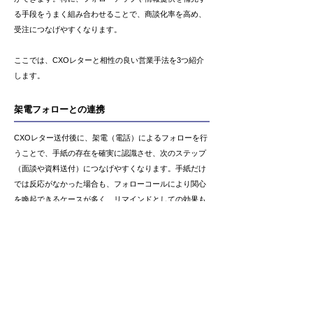
る手段をうまく組み合わせることで、商談化率を高め、
受注につなげやすくなります。
ここでは、CXOレターと相性の良い営業手法を3つ紹介
します。
架電フォローとの連携
CXOレター送付後に、架電（電話）によるフォローを行
うことで、手紙の存在を確実に認識させ、次のステップ
（面談や資料送付）につなげやすくなります。手紙だけ
では反応がなかった場合も、フォローコールにより関心
を喚起できるケースが多く、リマインドとしての効果も
あります。
特に、大手企業の役職者は多忙であるため、能動的な反
応を待つだけでなく、こちらからの接触でアポイントに
結びつけるのが効果的です。