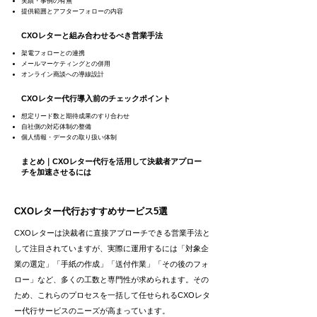
実績・事例の有無
提供範囲とアフターフォローの内容
CXOレターと組み合わせるべき営業手法
架電フォローとの連携
メールマーケティングとの併用
オンライン商談への導線設計
CXOレター代行導入前のチェックポイント
想定リード数と期待成果のすり合わせ
自社側の対応体制の整備
個人情報・データの取り扱い体制
まとめ｜CXOレター代行を活用して決裁者アプロー
チを加速させるには
CXOレター代行おすすめサービス5選
CXOレターは決裁者に直接アプローチできる営業手法と
して注目されていますが、実際に運用するには「対象企
業の選定」「手紙の作成」「送付作業」「その後のフォ
ロー」など、多くの工数と専門性が求められます。その
ため、これらのプロセスを一括して任せられるCXOレタ
ー代行サービスのニーズが高まっています。