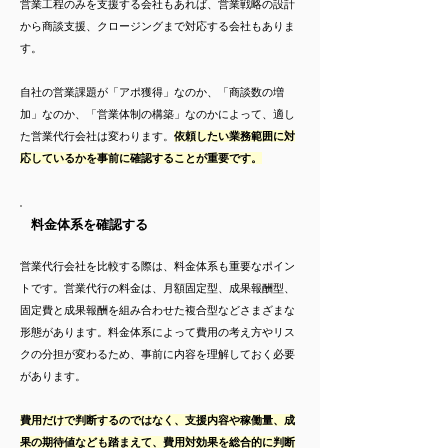
営業工程のみを支援する会社もあれば、営業戦略の設計
から商談支援、クロージングまで対応する会社もありま
す。
自社の営業課題が「アポ獲得」なのか、「商談数の増
加」なのか、「営業体制の構築」なのかによって、適し
た営業代行会社は変わります。
依頼したい業務範囲に対
応しているかを事前に確認することが重要です。
料金体系を確認する
営業代行会社を比較する際は、料金体系も重要なポイン
トです。営業代行の料金は、月額固定型、成果報酬型、
固定費と成果報酬を組み合わせた複合型などさまざまな
形態があります。料金体系によって費用の考え方やリス
クの分担が変わるため、事前に内容を理解しておく必要
があります。
費用だけで判断するのではなく、支援内容や稼働量、成
果の期待値なども踏まえて、費用対効果を総合的に判断