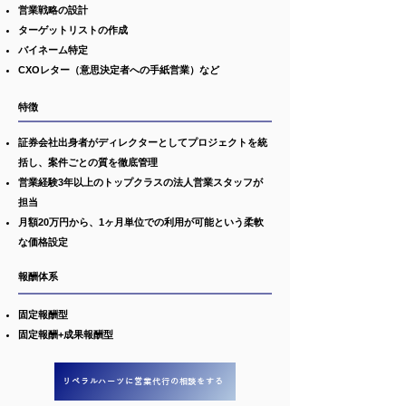
営業戦略の設計
ターゲットリストの作成
バイネーム特定
CXOレター（意思決定者への手紙営業）など
特徴
証券会社出身者がディレクターとしてプロジェクトを統
括し、案件ごとの質を徹底管理
営業経験3年以上のトップクラスの法人営業スタッフが
担当
月額20万円から、1ヶ月単位での利用が可能という柔軟
な価格設定
報酬体系
固定報酬型
固定報酬+成果報酬型
リベラルハーツに営業代行の相談をする