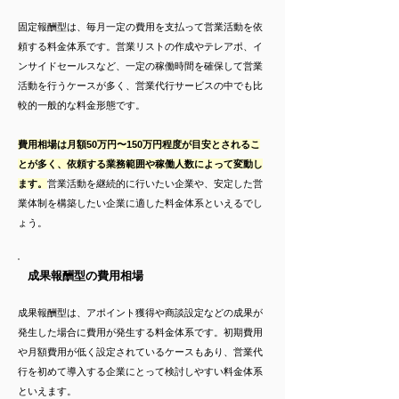
固定報酬型は、毎月一定の費用を支払って営業活動を依
頼する料金体系です。営業リストの作成やテレアポ、イ
ンサイドセールスなど、一定の稼働時間を確保して営業
活動を行うケースが多く、営業代行サービスの中でも比
較的一般的な料金形態です。
費用相場は月額50万円〜150万円程度が目安とされるこ
とが多く、依頼する業務範囲や稼働人数によって変動し
ます。
営業活動を継続的に行いたい企業や、安定した営
業体制を構築したい企業に適した料金体系といえるでし
ょう。
成果報酬型の費用相場
成果報酬型は、アポイント獲得や商談設定などの成果が
発生した場合に費用が発生する料金体系です。初期費用
や月額費用が低く設定されているケースもあり、営業代
行を初めて導入する企業にとって検討しやすい料金体系
といえます。