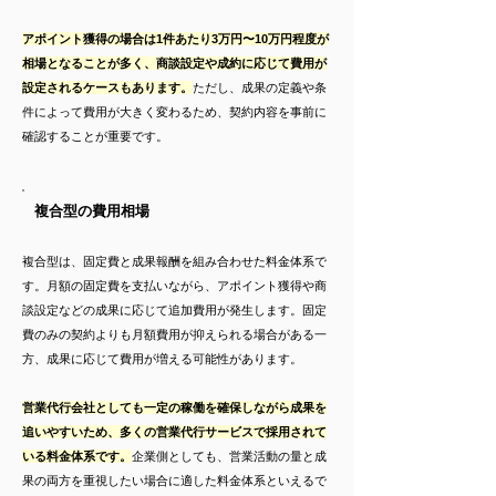
アポイント獲得の場合は1件あたり3万円〜10万円程度が
相場となることが多く、商談設定や成約に応じて費用が
設定されるケースもあります。
ただし、成果の定義や条
件によって費用が大きく変わるため、契約内容を事前に
確認することが重要です。
複合型の費用相場
複合型は、固定費と成果報酬を組み合わせた料金体系で
す。月額の固定費を支払いながら、アポイント獲得や商
談設定などの成果に応じて追加費用が発生します。固定
費のみの契約よりも月額費用が抑えられる場合がある一
方、成果に応じて費用が増える可能性があります。
営業代行会社としても一定の稼働を確保しながら成果を
追いやすいため、多くの営業代行サービスで採用されて
いる料金体系です。
企業側としても、営業活動の量と成
果の両方を重視したい場合に適した料金体系といえるで