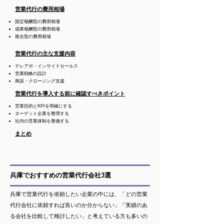
営業代行の費用相場
固定報酬型の費用相場
成果報酬型の費用相場
複合型の費用相場
営業代行の主な支援内容
テレアポ・インサイドセールス
営業戦略の設計
商談・クロージング支援
営業代行を導入する前に確認すべきポイント
営業目的とKPIを明確にする
ターゲット企業を整理する
社内の営業体制を整備する
まとめ
兵庫でおすすめの営業代行会社3選
兵庫で営業代行を依頼したい企業の中には、「どの営業
代行会社に依頼すれば良いのか分からない」「実績のあ
る会社を比較して検討したい」と考えている方も多いの