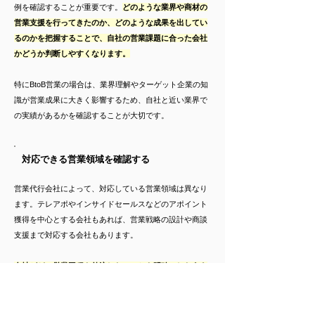
例を確認することが重要です。
どのような業界や商材の
営業支援を行ってきたのか、どのような成果を出してい
るのかを把握することで、自社の営業課題に合った会社
かどうか判断しやすくなります。
特にBtoB営業の場合は、業界理解やターゲット企業の知
識が営業成果に大きく影響するため、自社と近い業界で
の実績があるかを確認することが大切です。
対応できる営業領域を確認する
営業代行会社によって、対応している営業領域は異なり
ます。テレアポやインサイドセールスなどのアポイント
獲得を中心とする会社もあれば、営業戦略の設計や商談
支援まで対応する会社もあります。
自社がどの営業工程を外注したいのかを明確にしたうえ
で、その業務に対応できる営業代行会社を選ぶことが重
要です。
依頼したい業務範囲と営業代行会社の支援内容
が一致しているかを事前に確認することが必要です。