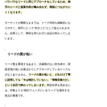
バラバラなリードに同じアプローチをしているため、相
手のニーズと提案内容が噛み合わず、商談につながりに
くくなります。
ターゲットが曖昧なままでは、トーク内容も抽象的にな
りやすく、相手にとって“自分ごと”として捉えられませ
ん。結果として、興味を持たれずに会話が終わってしま
います。
リードの質が低い
リード数を重視するあまり、決裁権のない担当者や、課
題意識の低い企業ばかりにアプローチしているケースも
少なくありません。
リードの質が低いと、どれだけ丁寧
に説明しても「今は検討していない」「情報収集だけ」
という反応で終わってしまいます。
商談化率を高めるに
は、件数よりも“検討フェーズにいるリード”を優先する
視点が重要です。