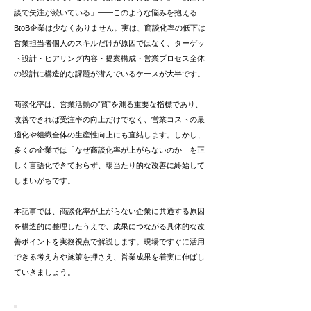
談で失注が続いている」――このような悩みを抱える
BtoB企業は少なくありません。実は、商談化率の低下は
営業担当者個人のスキルだけが原因ではなく、ターゲッ
ト設計・ヒアリング内容・提案構成・営業プロセス全体
の設計に構造的な課題が潜んでいるケースが大半です。
商談化率は、営業活動の“質”を測る重要な指標であり、
改善できれば受注率の向上だけでなく、営業コストの最
適化や組織全体の生産性向上にも直結します。しかし、
多くの企業では「なぜ商談化率が上がらないのか」を正
しく言語化できておらず、場当たり的な改善に終始して
しまいがちです。
本記事では、商談化率が上がらない企業に共通する原因
を構造的に整理したうえで、成果につながる具体的な改
善ポイントを実務視点で解説します。現場ですぐに活用
できる考え方や施策を押さえ、営業成果を着実に伸ばし
ていきましょう。