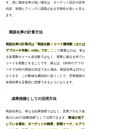
す。逆に商談化率が低い場合は、ターゲット設定や訴求
内容、初期ヒアリングに課題がある可能性が高いと言え
ます。
商談化率の計算方法
商談化率の計算式は「商談化数 ÷ リード獲得数（または
アプローチ件数）×100」です。
ここで重要なのは、単な
る架電数やメール送信数ではなく、実際に接点を持てた
リードを母数とすることです。例えば、100件のアプロ
ーチで10件の商談が設定できた場合、商談化率は10％と
なります。この数値を継続的に追うことで、営業施策の
改善効果を定量的に把握できるようになります。
成果指標としての活用方法
商談化率は、単なる結果指標ではなく、営業プロセス改
善のための“診断指標”として活用できます。
数値が低下
している場合、ターゲットの精度、初期トーク、ヒアリ