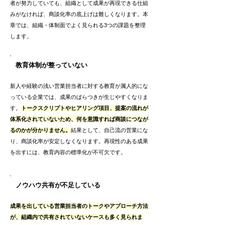
者が努力していても、組織として成果が再現できる仕組
みがなければ、商談化率の底上げは難しくなります。本
章では、組織・体制面でよく見られる3つの課題を整理
します。
教育体制が整っていない
新人や経験の浅い営業担当者に対する教育が属人的にな
っている企業では、成果のばらつきが生じやすくなりま
す。
トークスクリプトやヒアリング項目、提案の流れが
体系化されていないため、何を意識すれば商談につなが
るのかが分かりません。
結果として、自己流の営業にな
り、商談化率が安定しなくなります。再現性のある成果
を出すには、教育内容の標準化が不可欠です。
ノウハウ共有が不足している
成果を出している営業担当者のトークやアプローチ方法
が、組織内で共有されていないケースも多く見られま