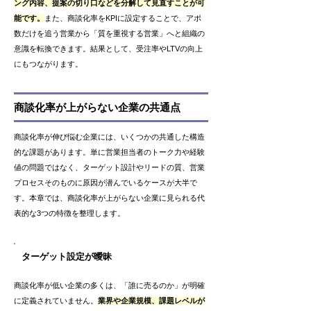
ング内容、提案の切り口などを分解して見直すことが可
能です。
また、商談化率をKPIに設定することで、アポ
数だけを追う営業から「質を重視する営業」へと組織の
意識を転換できます。結果として、受注率やLTVの向上
にもつながります。
商談化率が上がらない企業の共通点
商談化率が伸び悩む企業には、いくつかの共通した構造
的な課題があります。単に営業担当者のトーク力や経験
値の問題ではなく、ターゲット設計やリードの質、営業
プロセスそのものに原因が潜んでいるケースが大半で
す。本章では、商談化率が上がらない企業に見られる代
表的な3つの特徴を整理します。
ターゲット設定が曖昧
商談化率が低い企業の多くは、「誰に売るのか」が明確
に定義されていません。
業界や企業規模、課題レベルが