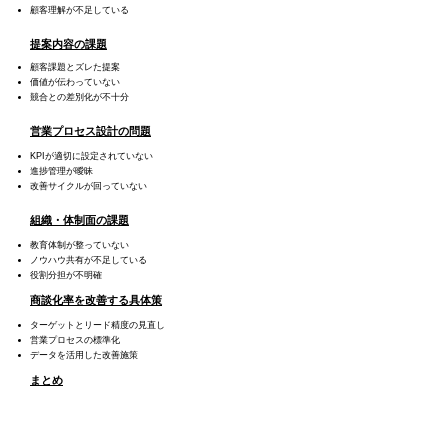
顧客理解が不足している
提案内容の課題
顧客課題とズレた提案
価値が伝わっていない
競合との差別化が不十分
営業プロセス設計の問題
KPIが適切に設定されていない
進捗管理が曖昧
改善サイクルが回っていない
組織・体制面の課題
教育体制が整っていない
ノウハウ共有が不足している
役割分担が不明確
商談化率を改善する具体策
ターゲットとリード精度の見直し
営業プロセスの標準化
データを活用した改善施策
まとめ