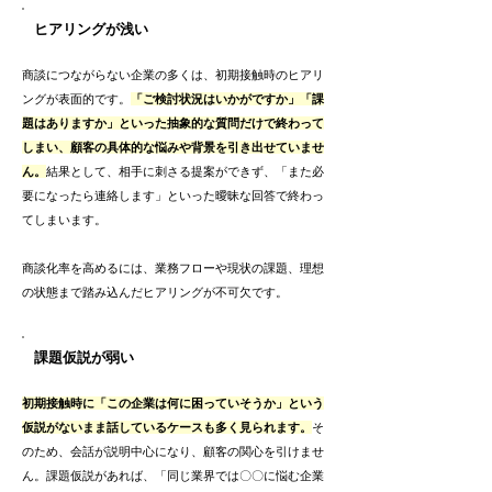
ヒアリングが浅い
商談につながらない企業の多くは、初期接触時のヒアリ
ングが表面的です。
「ご検討状況はいかがですか」「課
題はありますか」といった抽象的な質問だけで終わって
しまい、顧客の具体的な悩みや背景を引き出せていませ
ん。
結果として、相手に刺さる提案ができず、「また必
要になったら連絡します」といった曖昧な回答で終わっ
てしまいます。
商談化率を高めるには、業務フローや現状の課題、理想
の状態まで踏み込んだヒアリングが不可欠です。
課題仮説が弱い
初期接触時に「この企業は何に困っていそうか」という
仮説がないまま話しているケースも多く見られます。
そ
のため、会話が説明中心になり、顧客の関心を引けませ
ん。課題仮説があれば、「同じ業界では〇〇に悩む企業