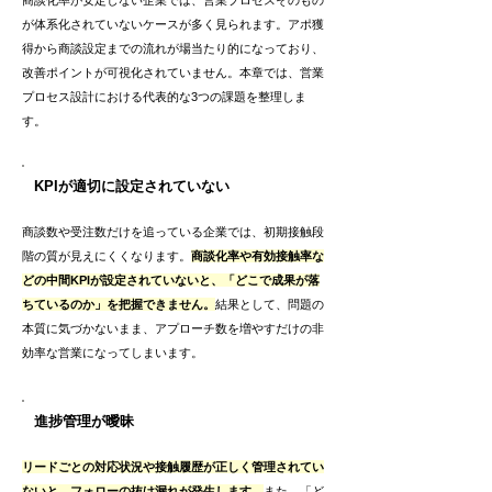
商談化率が安定しない企業では、営業プロセスそのもの
が体系化されていないケースが多く見られます。アポ獲
得から商談設定までの流れが場当たり的になっており、
改善ポイントが可視化されていません。本章では、営業
プロセス設計における代表的な3つの課題を整理しま
す。
KPIが適切に設定されていない
商談数や受注数だけを追っている企業では、初期接触段
階の質が見えにくくなります。
商談化率や有効接触率な
どの中間KPIが設定されていないと、「どこで成果が落
ちているのか」を把握できません。
結果として、問題の
本質に気づかないまま、アプローチ数を増やすだけの非
効率な営業になってしまいます。
進捗管理が曖昧
リードごとの対応状況や接触履歴が正しく管理されてい
ないと、フォローの抜け漏れが発生します。
また、「ど