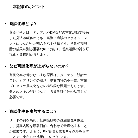
本記事のポイント
商談化率とは？
商談化率とは、テレアポやDMなどの営業活動で接触
した見込み顧客のうち、実際に商談のアポイントメ
ントにつながった割合を示す指標です。営業初期段
階の成果を測る重要なKPIであり、営業活動の質を可
視化する役割を持ちます。
なぜ商談化率が上がらないのか？
商談化率が伸びない主な原因は、ターゲット設計の
ズレ、ヒアリングの浅さ、提案内容の不一致、営業
プロセスの属人化などの構造的な問題にあります。
個人のスキルだけでなく、営業設計全体の見直しが
必要です。
商談化率を改善するには？
リードの質を高め、初期接触時の課題整理を徹底
し、提案内容を顧客目的に合わせて最適化すること
が重要です。さらに、KPI管理と改善サイクルを回す
ことで、安定した成果につながります。