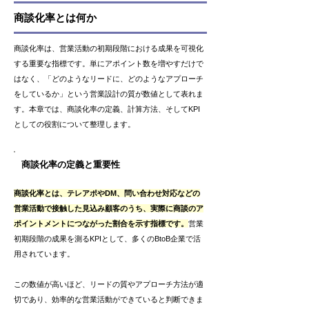
商談化率とは何か
商談化率は、営業活動の初期段階における成果を可視化
する重要な指標です。単にアポイント数を増やすだけで
はなく、「どのようなリードに、どのようなアプローチ
をしているか」という営業設計の質が数値として表れま
す。本章では、商談化率の定義、計算方法、そしてKPI
としての役割について整理します。
商談化率の定義と重要性
商談化率とは、テレアポやDM、問い合わせ対応などの
営業活動で接触した見込み顧客のうち、実際に商談のア
ポイントメントにつながった割合を示す指標です。
営業
初期段階の成果を測るKPIとして、多くのBtoB企業で活
用されています。
この数値が高いほど、リードの質やアプローチ方法が適
切であり、効率的な営業活動ができていると判断できま