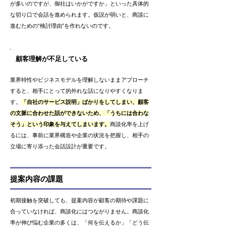
が多いのですが、御社はいかがですか」といった具体的
な切り口で会話を進められます。仮説が弱いと、商談に
進むための“検討理由”を作れないのです。
顧客理解が不足している
業界特性やビジネスモデルを理解しないままアプローチ
すると、相手にとって的外れな話になりやすくなりま
す。
「自社のサービス説明」ばかりをしてしまい、顧客
の文脈に合わせた話ができないため、「うちには合わな
そう」という印象を与えてしまいます。
商談化率を上げ
るには、事前に業界構造や企業の状況を把握し、相手の
立場に寄り添った会話設計が重要です。
提案内容の課題
初期接触を突破しても、提案内容が顧客の期待や課題に
合っていなければ、商談化にはつながりません。商談化
率が伸び悩む企業の多くは、「何を伝えるか」「どう伝