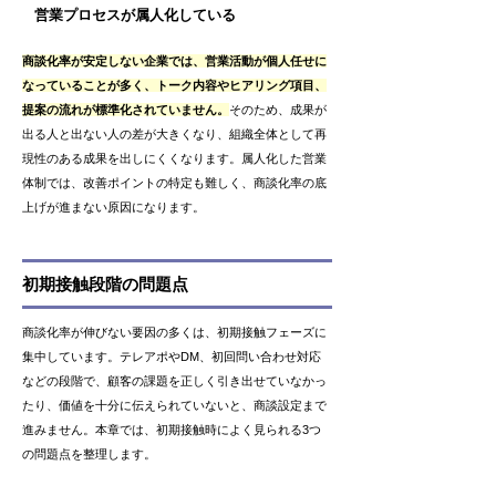
営業プロセスが属人化している
商談化率が安定しない企業では、営業活動が個人任せに
なっていることが多く、トーク内容やヒアリング項目、
提案の流れが標準化されていません。
そのため、成果が
出る人と出ない人の差が大きくなり、組織全体として再
現性のある成果を出しにくくなります。属人化した営業
体制では、改善ポイントの特定も難しく、商談化率の底
上げが進まない原因になります。
初期接触段階の問題点
商談化率が伸びない要因の多くは、初期接触フェーズに
集中しています。テレアポやDM、初回問い合わせ対応
などの段階で、顧客の課題を正しく引き出せていなかっ
たり、価値を十分に伝えられていないと、商談設定まで
進みません。本章では、初期接触時によく見られる3つ
の問題点を整理します。