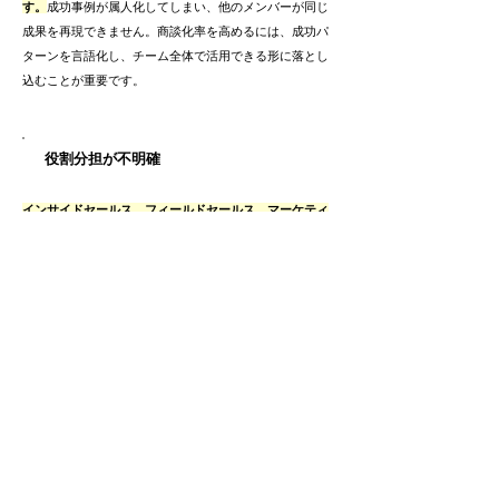
す。
成功事例が属人化してしまい、他のメンバーが同じ
成果を再現できません。商談化率を高めるには、成功パ
ターンを言語化し、チーム全体で活用できる形に落とし
込むことが重要です。
役割分担が不明確
インサイドセールス、フィールドセールス、マーケティ
ングなどの役割が曖昧なまま運用されていると、誰がど
こまで対応するのかが不明確になります。
その結果、初
期接触の質が下がったり、商談設定の基準がバラついた
りしてしまいます。商談化率を安定させるには、各部
門・各担当者の役割を明確に定義することが欠かせませ
ん。
商談化率を改善する具体策
商談化率を高めるためには、感覚的な改善ではなく、構
造的な見直しと仕組み化が重要です。ターゲットの精