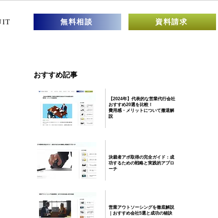
無料相談
資料請求
UIT
おすすめ記事
【2024年】代表的な営業代行会社
おすすめ20選を比較！
​費用感・メリットについて撤退解
説
決裁者アポ取得の完全ガイド：成
功するための戦略と実践的アプロ
ーチ
営業アウトソーシングを徹底解説
｜おすすめ会社5選と成功の秘訣