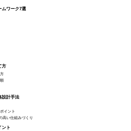
ームワーク7選
て方
方
順
略設計手法
ポイント
性の高い仕組みづくり
イント