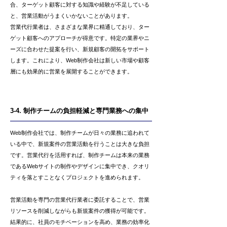
合、ターゲット顧客に対する知識や経験が不足している
と、営業活動がうまくいかないことがあります。
営業代行業者は、さまざまな業界に精通しており、ター
ゲット顧客へのアプローチが得意です。特定の業界やニ
ーズに合わせた提案を行い、新規顧客の開拓をサポート
します。これにより、Web制作会社は新しい市場や顧客
層にも効果的に営業を展開することができます。
3-4. 制作チームの負担軽減と専門業務への集中
Web制作会社では、制作チームが日々の業務に追われて
いる中で、新規案件の営業活動を行うことは大きな負担
です。営業代行を活用すれば、制作チームは本来の業務
であるWebサイトの制作やデザインに集中でき、クオリ
ティを落とすことなくプロジェクトを進められます。
営業活動を専門の営業代行業者に委託することで、営業
リソースを削減しながらも新規案件の獲得が可能です。
結果的に、社員のモチベーションを高め、業務の効率化