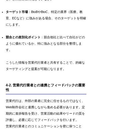
ターゲット市場
：BtoBやBtoC、特定の業界（医療、教
育、ECなど）に強みがある場合、そのターゲットを明確
にします。
競合との差別化ポイント
：競合他社と比べて自社がどの
ように優れているか、特に強みとなる部分を整理しま
す。
こうした情報を営業代行業者と共有することで、的確な
ターゲティングと提案が可能になります。
4-2. 営業代行業者との連携とフィードバックの重要
性
営業代行は、外部の業者に完全に任せるものではなく、
Web制作会社と連携しながら進める必要があります。定
期的に進捗報告を受け、営業活動の結果やリードの質を
評価し、必要に応じてフィードバックを行います。
営業代行業者とのコミュニケーションを密に保つこと