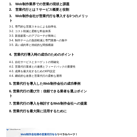
1. Web制作業界での営業の現状と課題
2. 営業代行とは？サービス概要と役割
3. Web制作会社が営業代行を導入する5つのメリッ
ト
3-1. 専門的な営業スキルによる効率化
3-2. コスト削減と柔軟な料金体系
3-3. 新規顧客へのアプローチが簡単に
3-4. 制作チームの負担軽減と専門業務への集中
3-5. 高い成約率と持続的な関係構築
4. 営業代行導入時の成功のためのポイント
4-1. 自社サービスとターゲットの明確化
4-2. 営業代行業者との連携とフィードバックの重要性
4-3. 成果を最大化するためのKPI設定
4-4. 継続的な改善と営業代行の柔軟な運用
5. 営業代行を導入したWeb制作会社の成功事例
6. 営業代行の選び方：信頼できる業者を選ぶポイン
ト
7. 営業代行の導入を検討するWeb制作会社への提案
8. 営業代行を最大限に活用するために