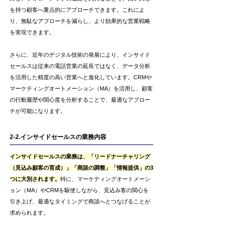
を持つ顧客へ重点的にアプローチできます。これによ
り、無駄なアプローチを減らし、より効果的な営業戦略
を実現できます。
さらに、近年のデジタル技術の発展により、インサイド
セールスは従来の電話営業の延長ではなく、データ分析
を活用した精度の高い営業へと進化しています。CRMや
マーケティングオートメーション（MA）を活用し、顧客
の行動履歴や関心度を分析することで、最適なアプロー
チが可能になります。
2-2.インサイドセールスの業務内容
インサイドセールスの業務は、「リードナーチャリング
（見込み顧客の育成）」「商談の調整」「情報提供」の3
つに大別されます。
特に、マーケティングオートメーシ
ョン（MA）やCRMを駆使しながら、見込み客の関心を
引き上げ、最適なタイミングで商談へとつなげることが
求められます。