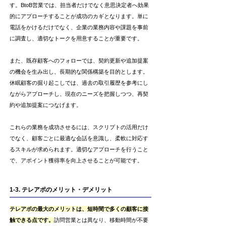
す。BtoB営業では、担当者だけでなく意思決定者へ効果
的にアプローチすることが成功のカギとなります。単に
電話をかけるだけでなく、企業の業務内容や課題を事前
に調査し、適切なトークを用意することが重要です。
また、既存顧客へのフォローでは、契約更新や追加提案
の機会を生み出し、長期的な関係構築を目的とします。
休眠顧客の掘り起こしでは、過去の取引履歴を参考にし
ながらアプローチし、現在のニーズを把握しつつ、再契
約や追加提案につなげます。
これらの業務を成功させるには、スクリプトの活用だけ
でなく、顧客ごとに最適な会話を意識し、柔軟に対応す
るスキルが求められます。適切なアプローチを行うこと
で、アポイント獲得率を向上させることが可能です。
1-3. テレアポのメリット・デメリット
テレアポの最大のメリットは、短時間で多くの顧客に接
触できる点です。
訪問営業とは異なり、移動時間が不要