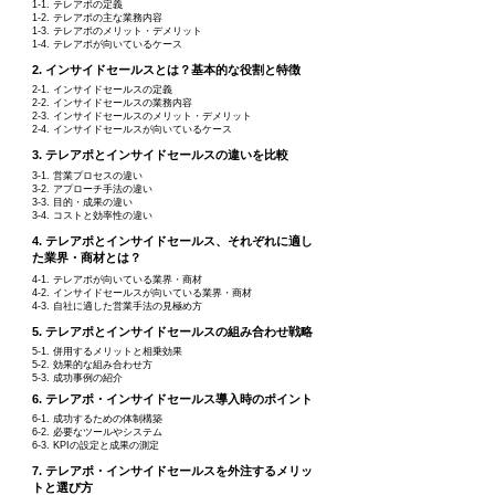
1-1. テレアポの定義
1-2. テレアポの主な業務内容
1-3. テレアポのメリット・デメリット
1-4. テレアポが向いているケース
2. インサイドセールスとは？基本的な役割と特徴
2-1. インサイドセールスの定義
2-2. インサイドセールスの業務内容
2-3. インサイドセールスのメリット・デメリット
2-4. インサイドセールスが向いているケース
3. テレアポとインサイドセールスの違いを比較
3-1. 営業プロセスの違い
3-2. アプローチ手法の違い
3-3. 目的・成果の違い
3-4. コストと効率性の違い
4. テレアポとインサイドセールス、それぞれに適し
た業界・商材とは？
4-1. テレアポが向いている業界・商材
4-2. インサイドセールスが向いている業界・商材
4-3. 自社に適した営業手法の見極め方
5. テレアポとインサイドセールスの組み合わせ戦略
5-1. 併用するメリットと相乗効果
5-2. 効果的な組み合わせ方
5-3. 成功事例の紹介
6. テレアポ・インサイドセールス導入時のポイント
6-1. 成功するための体制構築
6-2. 必要なツールやシステム
6-3. KPIの設定と成果の測定
7. テレアポ・インサイドセールスを外注するメリッ
トと選び方