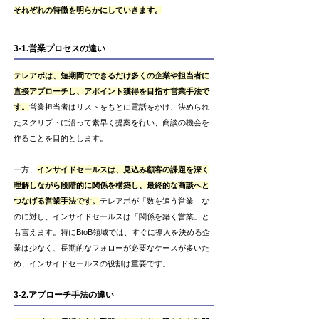
それぞれの特徴を明らかにしていきます。
3-1.営業プロセスの違い
テレアポは、短期間でできるだけ多くの企業や担当者に
直接アプローチし、アポイント獲得を目指す営業手法で
す。
営業担当者はリストをもとに電話をかけ、決められ
たスクリプトに沿って素早く提案を行い、商談の機会を
作ることを目的とします。
一方、
インサイドセールスは、見込み顧客の課題を深く
理解しながら段階的に関係を構築し、最終的な商談へと
つなげる営業手法です。
テレアポが「数を追う営業」な
のに対し、インサイドセールスは「関係を築く営業」と
も言えます。特にBtoB領域では、すぐに導入を決める企
業は少なく、長期的なフォローが必要なケースが多いた
め、インサイドセールスの役割は重要です。
3-2.アプローチ手法の違い