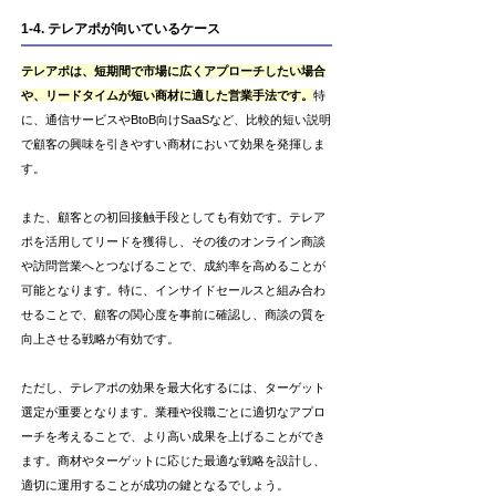
1-4. テレアポが向いているケース
テレアポは、短期間で市場に広くアプローチしたい場合
や、リードタイムが短い商材に適した営業手法です。
特
に、通信サービスやBtoB向けSaaSなど、比較的短い説明
で顧客の興味を引きやすい商材において効果を発揮しま
す。
また、顧客との初回接触手段としても有効です。テレア
ポを活用してリードを獲得し、その後のオンライン商談
や訪問営業へとつなげることで、成約率を高めることが
可能となります。特に、インサイドセールスと組み合わ
せることで、顧客の関心度を事前に確認し、商談の質を
向上させる戦略が有効です。
ただし、テレアポの効果を最大化するには、ターゲット
選定が重要となります。業種や役職ごとに適切なアプロ
ーチを考えることで、より高い成果を上げることができ
ます。商材やターゲットに応じた最適な戦略を設計し、
適切に運用することが成功の鍵となるでしょう。