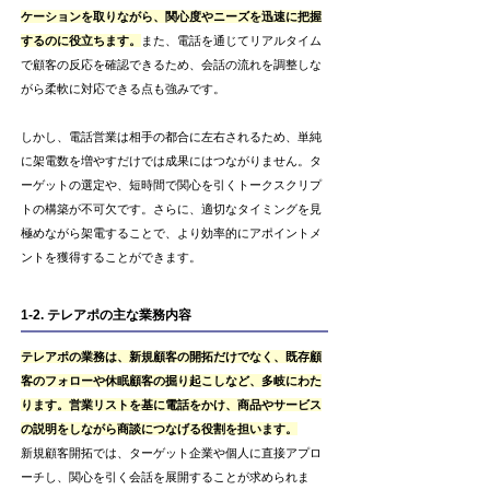
ケーションを取りながら、関心度やニーズを迅速に把握
するのに役立ちます。
また、電話を通じてリアルタイム
で顧客の反応を確認できるため、会話の流れを調整しな
がら柔軟に対応できる点も強みです。
しかし、電話営業は相手の都合に左右されるため、単純
に架電数を増やすだけでは成果にはつながりません。タ
ーゲットの選定や、短時間で関心を引くトークスクリプ
トの構築が不可欠です。さらに、適切なタイミングを見
極めながら架電することで、より効率的にアポイントメ
ントを獲得することができます。
1-2. テレアポの主な業務内容
テレアポの業務は、新規顧客の開拓だけでなく、既存顧
客のフォローや休眠顧客の掘り起こしなど、多岐にわた
ります。営業リストを基に電話をかけ、商品やサービス
の説明をしながら商談につなげる役割を担います。
新規顧客開拓では、ターゲット企業や個人に直接アプロ
ーチし、関心を引く会話を展開することが求められま