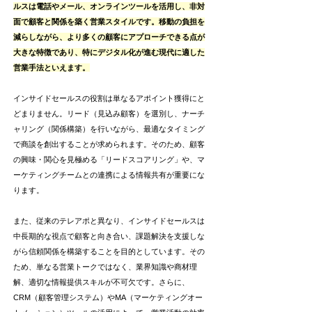
ルスは電話やメール、オンラインツールを活用し、非対
面で顧客と関係を築く営業スタイルです。移動の負担を
減らしながら、より多くの顧客にアプローチできる点が
大きな特徴であり、特にデジタル化が進む現代に適した
営業手法といえます。
インサイドセールスの役割は単なるアポイント獲得にと
どまりません。リード（見込み顧客）を選別し、ナーチ
ャリング（関係構築）を行いながら、最適なタイミング
で商談を創出することが求められます。そのため、顧客
の興味・関心を見極める「リードスコアリング」や、マ
ーケティングチームとの連携による情報共有が重要にな
ります。
また、従来のテレアポと異なり、インサイドセールスは
中長期的な視点で顧客と向き合い、課題解決を支援しな
がら信頼関係を構築することを目的としています。その
ため、単なる営業トークではなく、業界知識や商材理
解、適切な情報提供スキルが不可欠です。さらに、
CRM（顧客管理システム）やMA（マーケティングオー