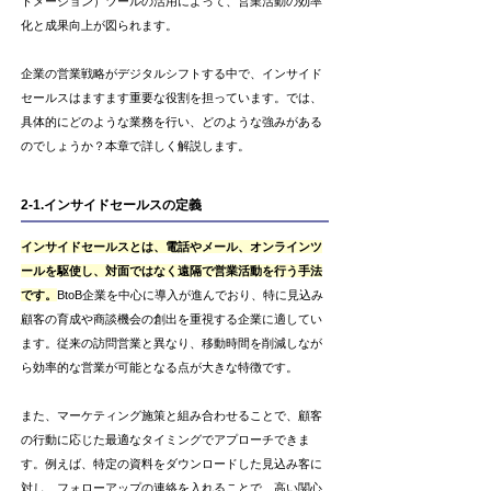
トメーション）ツールの活用によって、営業活動の効率
化と成果向上が図られます。
企業の営業戦略がデジタルシフトする中で、インサイド
セールスはますます重要な役割を担っています。では、
具体的にどのような業務を行い、どのような強みがある
のでしょうか？本章で詳しく解説します。
2-1.インサイドセールスの定義
インサイドセールスとは、電話やメール、オンラインツ
ールを駆使し、対面ではなく遠隔で営業活動を行う手法
です。
BtoB企業を中心に導入が進んでおり、特に見込み
顧客の育成や商談機会の創出を重視する企業に適してい
ます。従来の訪問営業と異なり、移動時間を削減しなが
ら効率的な営業が可能となる点が大きな特徴です。
また、マーケティング施策と組み合わせることで、顧客
の行動に応じた最適なタイミングでアプローチできま
す。例えば、特定の資料をダウンロードした見込み客に
対し、フォローアップの連絡を入れることで、高い関心