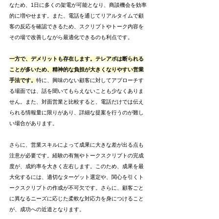
なため、1日に多くの架電が可能となり、商談機会を効率
的に増やせます。また、電話を通じてリアルタイムで顧
客の反応を確認できるため、スクリプトやトーク内容を
その場で改善しながら最適化できるのも利点です。
一方で、デメリットも存在します。テレアポは断られる
ことが多いため、精神的な負担が大きくなりやすい営業
手法です。
特に、興味のない顧客に対してアプローチす
る場面では、話を聞いてもらえないことも少なくありま
せん。また、対面営業と比較すると、電話だけでは伝え
られる情報量に限りがあり、詳細な提案を行うのが難し
い場合があります。
さらに、営業スキルによって成果に大きな差が出る点も
注意が必要です。経験の有無やトークスクリプトの完成
度が、成約率を大きく左右します。このため、成果を最
大化するには、適切なターゲット選定や、関心を引くト
ークスクリプトの作成が不可欠です。さらに、顧客ごと
に異なるニーズに応じた柔軟な対応力を身につけること
が、成功への近道となります。