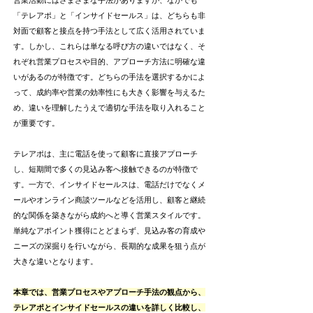
営業活動にはさまざまな手法がありますが、なかでも
「テレアポ」と「インサイドセールス」は、どちらも非
対面で顧客と接点を持つ手法として広く活用されていま
す。しかし、これらは単なる呼び方の違いではなく、そ
れぞれ営業プロセスや目的、アプローチ方法に明確な違
いがあるのが特徴です。どちらの手法を選択するかによ
って、成約率や営業の効率性にも大きく影響を与えるた
め、違いを理解したうえで適切な手法を取り入れること
が重要です。
テレアポは、主に電話を使って顧客に直接アプローチ
し、短期間で多くの見込み客へ接触できるのが特徴で
す。一方で、インサイドセールスは、電話だけでなくメ
ールやオンライン商談ツールなどを活用し、顧客と継続
的な関係を築きながら成約へと導く営業スタイルです。
単純なアポイント獲得にとどまらず、見込み客の育成や
ニーズの深掘りを行いながら、長期的な成果を狙う点が
大きな違いとなります。
本章では、営業プロセスやアプローチ手法の観点から、
テレアポとインサイドセールスの違いを詳しく比較し、