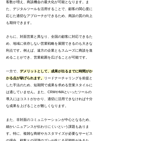
客数が増え、商談機会の最大化が可能となります。ま
た、デジタルツールを活用することで、顧客の関心度に
応じた適切なアプローチができるため、商談の質の向上
も期待できます。
さらに、対面営業と異なり、全国の顧客に対応できるた
め、地域に依存しない営業戦略を展開できるのも大きな
利点です。例えば、遠方の企業ともスムーズに商談を進
めることができ、営業範囲を広げることが可能です。
一方で、
デメリットとして、成果が出るまでに時間がか
かる点が挙げられます。
リードナーチャリングを前提と
した手法のため、短期間で成果を求める営業スタイルに
は適していません。また、CRMやMAといったツールの
導入にはコストがかかり、適切に活用できなければ十分
な成果を上げることが難しくなります。
また、非対面のコミュニケーションが中心となるため、
細かいニュアンスが伝わりにくいという課題もありま
す。特に、複雑な商材やカスタマイズが必要なサービス
の場合、顧客との認識のズレが生じる可能性があるた