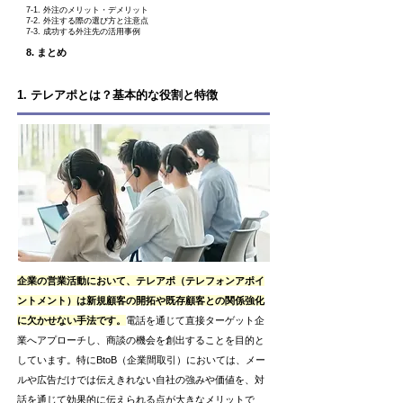
7-1. 外注のメリット・デメリット
7-2. 外注する際の選び方と注意点
7-3. 成功する外注先の活用事例
8. まとめ
1. テレアポとは？基本的な役割と特徴
企業の営業活動において、テレアポ（テレフォンアポイ
ントメント）は新規顧客の開拓や既存顧客との関係強化
に欠かせない手法です。
電話を通じて直接ターゲット企
業へアプローチし、商談の機会を創出することを目的と
しています。特にBtoB（企業間取引）においては、メー
ルや広告だけでは伝えきれない自社の強みや価値を、対
話を通じて効果的に伝えられる点が大きなメリットで