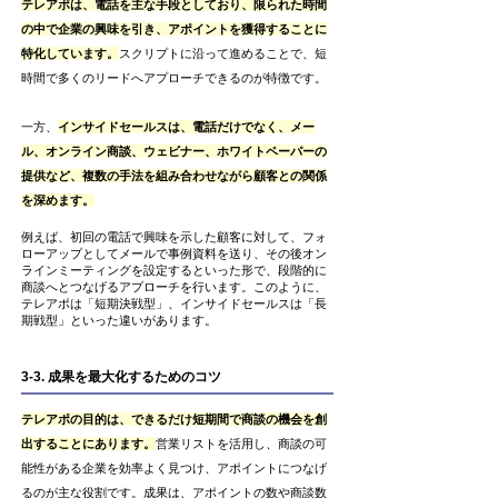
テレアポは、電話を主な手段としており、限られた時間
の中で企業の興味を引き、アポイントを獲得することに
特化しています。
スクリプトに沿って進めることで、短
時間で多くのリードへアプローチできるのが特徴です。
一方、
インサイドセールスは、電話だけでなく、メー
ル、オンライン商談、ウェビナー、ホワイトペーパーの
提供など、複数の手法を組み合わせながら顧客との関係
を深めます。
例えば、初回の電話で興味を示した顧客に対して、フォ
ローアップとしてメールで事例資料を送り、その後オン
ラインミーティングを設定するといった形で、段階的に
商談へとつなげるアプローチを行います。このように、
テレアポは「短期決戦型」、インサイドセールスは「長
期戦型」といった違いがあります。
3-3. 成果を最大化するためのコツ
テレアポの目的は、できるだけ短期間で商談の機会を創
出することにあります。
営業リストを活用し、商談の可
能性がある企業を効率よく見つけ、アポイントにつなげ
るのが主な役割です。成果は、アポイントの数や商談数