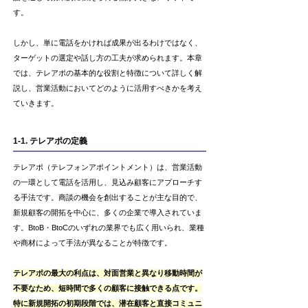
す。
しかし、単に電話をかければ成果が出るわけではなく、
ターゲットの選定や話し方の工夫が求められます。本章
では、テレアポの基本的な役割と特徴について詳しく解
説し、営業活動においてどのように活用すべきかを考え
ていきます。
1-1. テレアポの定義
テレアポ（テレフォンアポイントメント）は、営業活動
の一環として電話を活用し、見込み顧客にアプローチす
る手法です。商談の機会を創出することが主な目的で、
新規顧客の開拓を中心に、多くの企業で導入されていま
す。BtoB・BtoCのいずれの業界でも広く用いられ、業種
や商材によって手法が異なることが特徴です。
テレアポの最大の利点は、対面営業と異なり移動時間が
不要なため、短時間で多くの顧客に接触できる点です。
特に新規開拓の初期段階では、潜在顧客と直接コミュニ